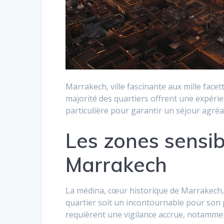
Marrakech, ville fascinante aux mille facett
majorité des quartiers offrent une expéri
particulière pour garantir un séjour agréa
Les zones sensib
Marrakech
La médina, cœur historique de Marrakech, a
quartier soit un incontournable pour son p
requièrent une vigilance accrue, notammen