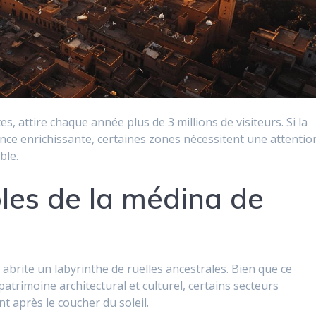
es, attire chaque année plus de 3 millions de visiteurs. Si la
ence enrichissante, certaines zones nécessitent une attentio
ble.
les de la médina de
brite un labyrinthe de ruelles ancestrales. Bien que ce
atrimoine architectural et culturel, certains secteurs
t après le coucher du soleil.