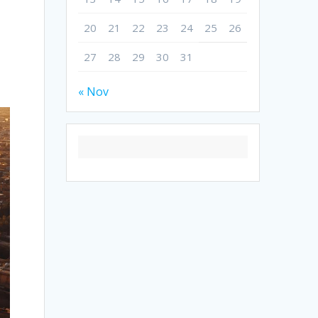
20
21
22
23
24
25
26
27
28
29
30
31
« Nov