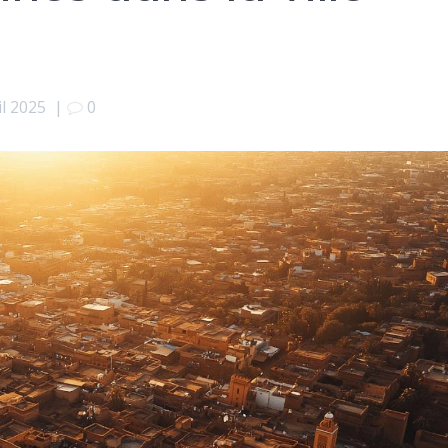
il 2025
|
0