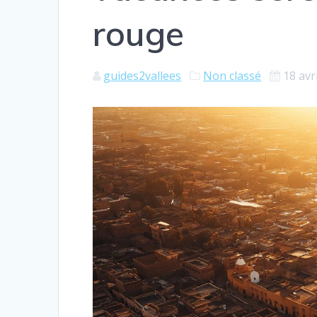
rouge
guides2vallees
Non classé
18 avr