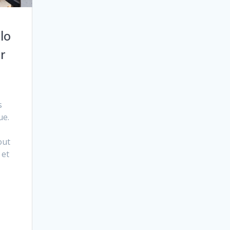
lo
r
s
ue.
out
 et