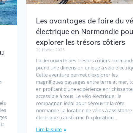
Les avantages de faire du vé
électrique en Normandie pou
explorer les trésors côtiers
20 février 2025
du
La découverte des trésors côtiers normand
prend une dimension unique à vélo électriq
Cette aventure permet d’explorer les
er
magnifiques paysages entre terre et mer, t
en profitant d’une expérience enrichissante
accessible à tous. Le vélo électrique : le
hés
compagnon idéal pour découvrir la côte
les
normande La location de vélos à assistance
ages
électrique transforme l’exploration…
 la
Lire la suite