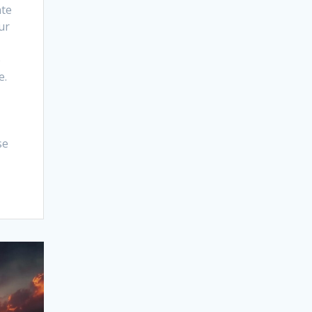
nte
ur
e
e.
se