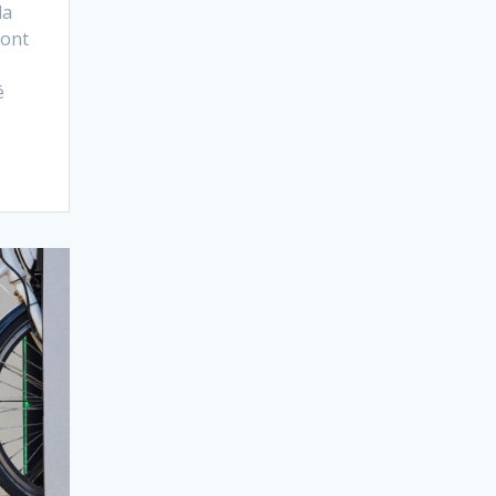
la
Mont
é