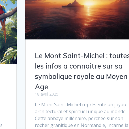
Le Mont Saint-Michel : toute
les infos a connaitre sur sa
symbolique royale au Moyen
Age
18 avril 2025
Le Mont Saint-Michel représente un joyau
architectural et spirituel unique au monde.
Cette abbaye millénaire, perchée sur son
es
rocher granitique en Normandie, incarne la