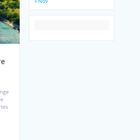
« Nov
re
ange
ée
rtes