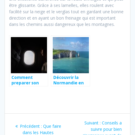
être glissante. Grâce à ses lamelles, elles roulent avec
facilité sur la neige et le verglas tout en gardant une bonne
direction et en ayant un bon freinage qui est important
dans les chemins aussi dangereux que les montagnes.
Comment
Découvrir la
preparer son
Normandie en
premier voyage
jeep : les
en avion ?
meilleurs tours
du moment
Navigation
Article
Suivant :
Conseils a
Article
Précédent :
Que faire
de
suivant
suivre pour bien
précédent
dans les Hautes