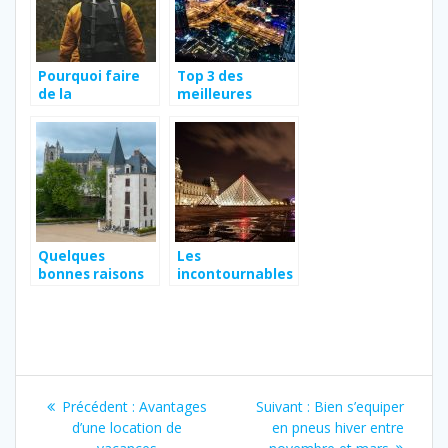
Pourquoi faire
Top 3 des
de la
meilleures
randonnée?
activités à faire
à Dubaï
Quelques
Les
bonnes raisons
incontournables
de visiter
si vous avez trois
Nantes
jours a faire a
Paris
Navigation
Article
Article
Précédent :
Avantages
Suivant :
Bien s’equiper
de
précédent
suivant
d’une location de
en pneus hiver entre
:
: