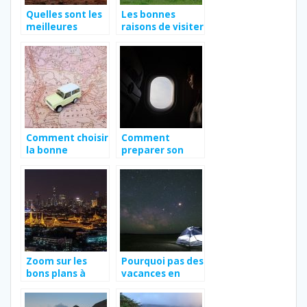
Quelles sont les
Les bonnes
meilleures
raisons de visiter
destinations en
la Tanzanie
Afrique ?
Comment choisir
Comment
la bonne
preparer son
destination
premier voyage
touristique pour
en avion ?
son voyage ?
Zoom sur les
Pourquoi pas des
bons plans à
vacances en
Thaïlande
Vendée ?