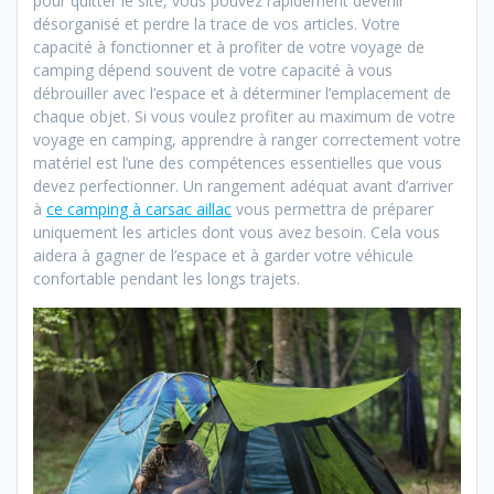
pour quitter le site, vous pouvez rapidement devenir
désorganisé et perdre la trace de vos articles. Votre
capacité à fonctionner et à profiter de votre voyage de
camping dépend souvent de votre capacité à vous
débrouiller avec l’espace et à déterminer l’emplacement de
chaque objet. Si vous voulez profiter au maximum de votre
voyage en camping, apprendre à ranger correctement votre
matériel est l’une des compétences essentielles que vous
devez perfectionner. Un rangement adéquat avant d’arriver
à
ce camping à carsac aillac
vous permettra de préparer
uniquement les articles dont vous avez besoin. Cela vous
aidera à gagner de l’espace et à garder votre véhicule
confortable pendant les longs trajets.