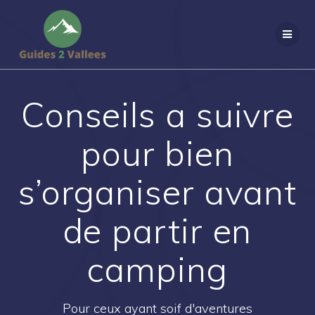
Passer
au
contenu
Conseils a suivre
pour bien
s’organiser avant
de partir en
camping
Pour ceux ayant soif d'aventures