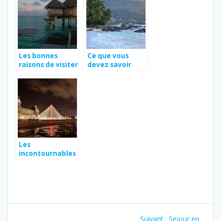
Les bonnes
Ce que vous
raisons de visiter
devez savoir
Tahiti en 2021
lorsque vous
voyagez aux
Seychelles
Les
incontournables
si vous avez trois
jours a faire a
Paris
Navigation
Article
Suivant :
Sejour en