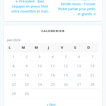
Article
Précédent :
Bien
de
suivant
famille reussi : Trouver
précédent
s’equiper en pneus hiver
:
l’hotel parfait pour petits
:
entre novembre et mars
l’article
et grands
CALENDRIER
juin 2026
L
M
M
J
V
S
D
1
2
3
4
5
6
7
8
9
10
11
12
13
14
15
16
17
18
19
20
21
22
23
24
25
26
27
28
29
30
« Nov