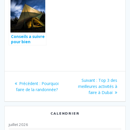
l’étranger en
2021 ?
Conseils a suivre
pour bien
s’organiser
avant de partir
en camping
Navigation
Article
Suivant :
Top 3 des
Article
Précédent :
Pourquoi
de
suivant
meilleures activités à
précédent
faire de la randonnée?
:
faire à Dubaï
:
l’article
CALENDRIER
juillet 2026