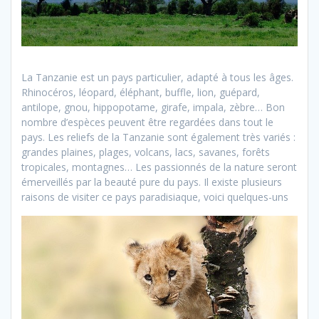
La Tanzanie est un pays particulier, adapté à tous les âges.
Rhinocéros, léopard, éléphant, buffle, lion, guépard,
antilope, gnou, hippopotame, girafe, impala, zèbre… Bon
nombre d’espèces peuvent être regardées dans tout le
pays. Les reliefs de la Tanzanie sont également très variés :
grandes plaines, plages, volcans, lacs, savanes, forêts
tropicales, montagnes… Les passionnés de la nature seront
émerveillés par la beauté pure du pays. Il existe plusieurs
raisons de visiter ce pays paradisiaque, voici quelques-uns