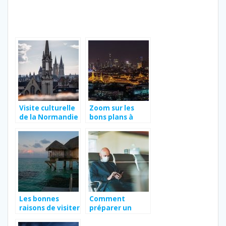
Visite culturelle
Zoom sur les
de la Normandie
bons plans à
Thaïlande
Les bonnes
Comment
raisons de visiter
préparer un
Tahiti en 2021
voyage à