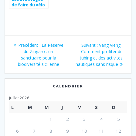
de faire du vélo
électrique en
Normandie pour
explorer les
trésors côtiers
Navigation
Article
Article
Précédent :
La Réserve
Suivant :
Vang Vieng :
de
précédent
suivant
du Zingaro : un
Comment profiter du
:
:
sanctuaire pour la
tubing et des activites
l’article
biodiversité sicilienne
nautiques sans risque
CALENDRIER
juillet 2026
L
M
M
J
V
S
D
1
2
3
4
5
6
7
8
9
10
11
12