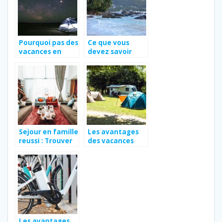
Pourquoi pas des
Ce que vous
vacances en
devez savoir
Vendée ?
lorsque vous
voyagez aux
Seychelles
Sejour en famille
Les avantages
reussi : Trouver
des vacances
l’hotel parfait
familiales au
pour petits et
camping
grands
Les avantages