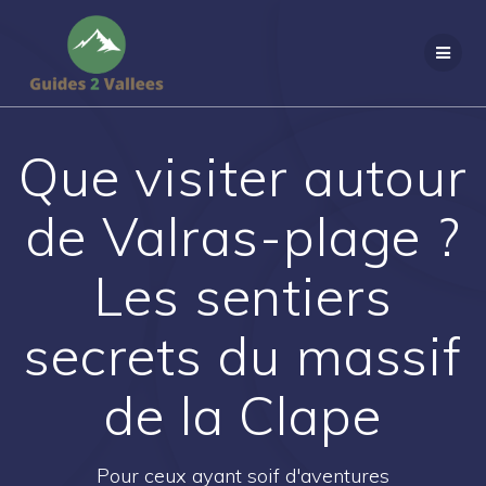
Passer
au
contenu
Que visiter autour
de Valras-plage ?
Les sentiers
secrets du massif
de la Clape
Pour ceux ayant soif d'aventures