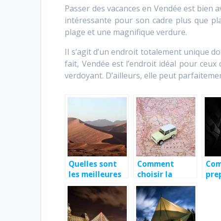
Passer des vacances en Vendée est bien av
intéressante pour son cadre plus que pla
plage et une magnifique verdure.
Il s’agit d’un endroit totalement unique d
fait, Vendée est l’endroit idéal pour ceux
verdoyant. D’ailleurs, elle peut parfaitem
Quelles sont
Comment
Co
les meilleures
choisir la
pre
destinations
bonne
pre
en Afrique ?
destination
voy
touristique
avi
pour son