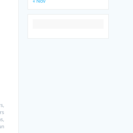
« Nov
s,
rs
s,
un