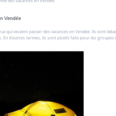
ême des vacances en Vendée.
 en Vendée
eux qui veulent passer des vacances en Vendée. Ils sont idéa
. En d’autres termes, ils sont plutôt faits pour les groupes 