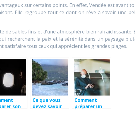
antageux sur certains points. En effet, Vendée est avant to
isant. Elle regroupe tout ce dont on rêve à savoir une bel
oté de sables fins et d’une atmosphère bien rafraichissante. 
 qui recherchent la paix et la sérénité dans un paysage plut
ent satisfaire tous ceux qui apprécient les grandes plages.
mment
Ce que vous
Comment
parer son
devez savoir
préparer un
mier
lorsque vous
voyage à
age en
voyagez aux
l’étranger en
on ?
Seychelles
2021 ?