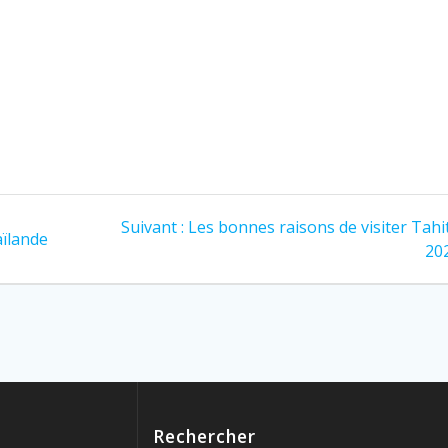
Article
Suivant :
Les bonnes raisons de visiter Tahi
aïlande
suivant
20
:
Rechercher