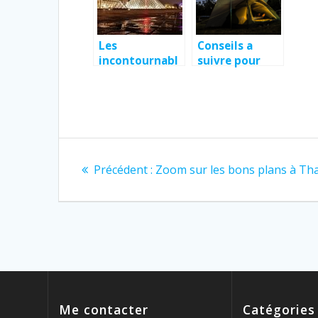
voyage ?
Les
Conseils a
incontournabl
suivre pour
es si vous avez
bien
trois jours a
s’organiser
faire a Paris
avant de partir
en camping
Navigation
Article
Précédent :
Zoom sur les bons plans à Th
de
précédent
:
l’article
Me contacter
Catégories