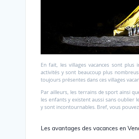
En fait, les villages vacances sont plus
activités y sont beaucoup plus nombreuses
toujours présentes dans ces villages vaca
Par ailleurs, les terrains de sport ainsi 
les enfants y existent aussi sans oublier l
y sont incontournables. Bref, vous pouvez
Les avantages des vacances en Ve