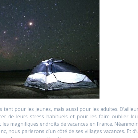
tant pour les jeunes, mais aussi pour les adultes. D’ailleur
rer de leurs stress habituels et pour les faire oublier leu
t les magnifiques endroits de vacances en France. Néanmoin
onc, nous parlerons d’un côté de ses villages vacances. Et d’