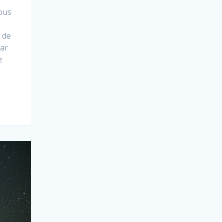
ous
 de
car
z