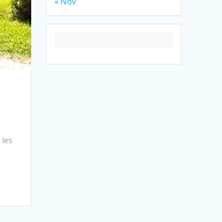
« Nov
 les