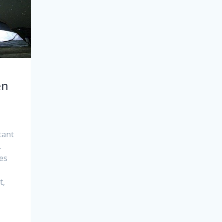
en
tant
.
les
t,