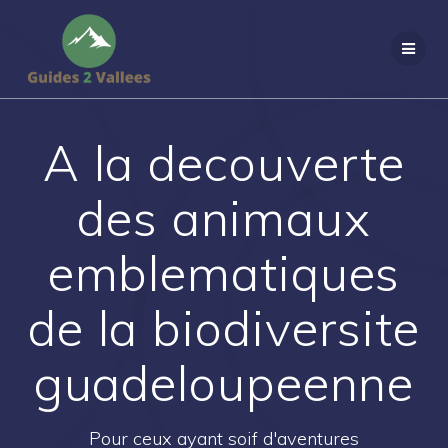
Passer
au
contenu
A la decouverte
des animaux
emblematiques
de la biodiversite
guadeloupeenne
Pour ceux ayant soif d'aventures