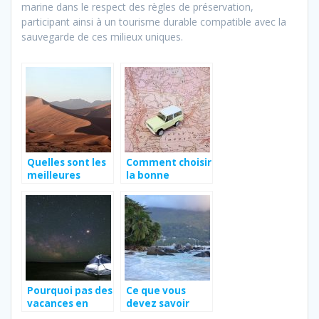
marine dans le respect des règles de préservation,
participant ainsi à un tourisme durable compatible avec la
sauvegarde de ces milieux uniques.
Quelles sont les
Comment choisir
meilleures
la bonne
destinations en
destination
Afrique ?
touristique pour
son voyage ?
Pourquoi pas des
Ce que vous
vacances en
devez savoir
Vendée ?
lorsque vous