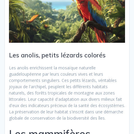
Les anolis, petits lézards colorés
Les anolis enrichissent la mosaïque naturelle
guadeloupéenne par leurs couleurs vives et leurs
comportements singuliers. Ces petits lézards, véritables
joyaux de l'archipel, peuplent les différents habitats
naturels, des forêts tropicales de montagne aux zones
littorales. Leur capacité d'adaptation aux divers milieux fait
d'eux des indicateurs précieux de la santé des écosystèmes.
La préservation de leur habitat s'inscrit dans une démarche
globale de conservation de la biodiversité des îles.
Les mammifères