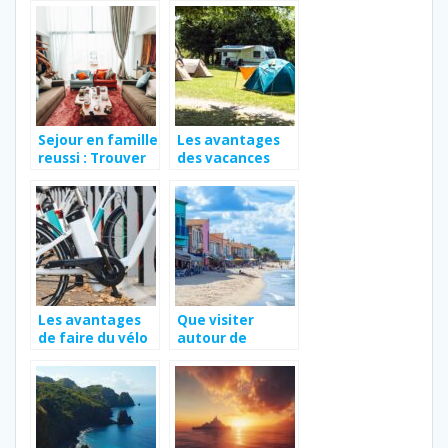
voyagez aux
Seychelles
Sejour en famille
Les avantages
reussi : Trouver
des vacances
l’hotel parfait
familiales au
pour petits et
camping
grands
Les avantages
Que visiter
de faire du vélo
autour de
électrique en
Valras-plage ?
Normandie pour
Les sentiers
explorer les
secrets du
trésors côtiers
massif de la
Clape