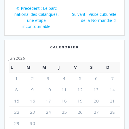
Navigation
Article
Précédent :
Le parc
de
précédent
Article
national des Calanques,
Suivant :
Visite culturelle
:
suivant
une étape
de la Normandie
l’article
:
incontournable
CALENDRIER
juin 2026
L
M
M
J
V
S
D
1
2
3
4
5
6
7
8
9
10
11
12
13
14
15
16
17
18
19
20
21
22
23
24
25
26
27
28
29
30