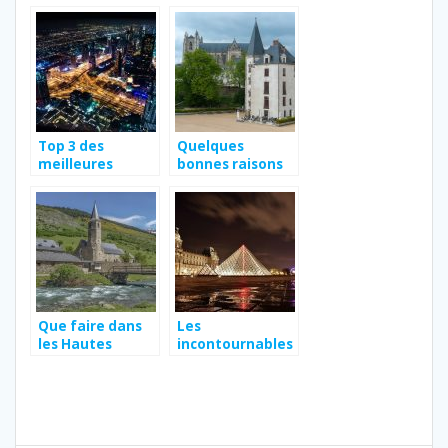
une étape
randonnée?
incontournable
Top 3 des
Quelques
meilleures
bonnes raisons
activités à faire
de visiter
à Dubaï
Nantes
Que faire dans
Les
les Hautes
incontournables
Pyrenees ?
si vous avez trois
jours a faire a
Paris