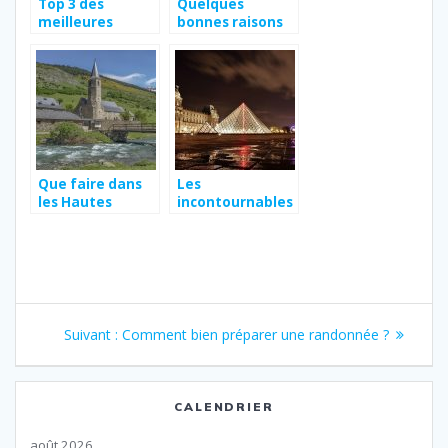
Top 3 des
Quelques
meilleures
bonnes raisons
activités à faire
de visiter
à Dubaï
Nantes
Que faire dans
Les
les Hautes
incontournables
Pyrenees ?
si vous avez trois
jours a faire a
Paris
Navigation
Article
Suivant :
Comment bien préparer une randonnée ?
de
suivant
:
l’article
CALENDRIER
août 2026