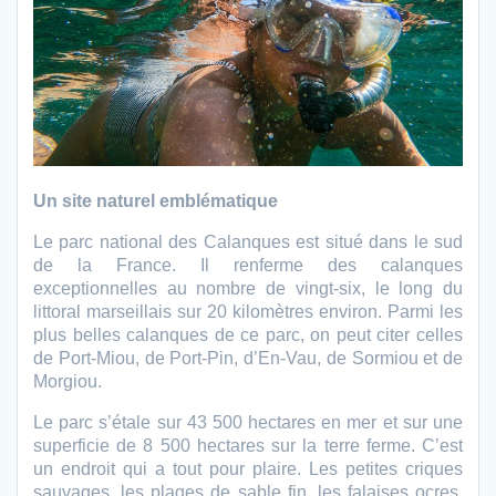
Un site naturel emblématique
Le parc national des Calanques est situé dans le sud
de la France. Il renferme des calanques
exceptionnelles au nombre de vingt-six, le long du
littoral marseillais sur 20 kilomètres environ. Parmi les
plus belles calanques de ce parc, on peut citer celles
de Port-Miou, de Port-Pin, d’En-Vau, de Sormiou et de
Morgiou.
Le parc s’étale sur 43 500 hectares en mer et sur une
superficie de 8 500 hectares sur la terre ferme. C’est
un endroit qui a tout pour plaire. Les petites criques
sauvages, les plages de sable fin, les falaises ocres,