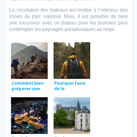
La circulation des bateaux est limitée à l’intérieur des
zones du parc national. Mais, il est possible de faire
une excursion avec un bateau pour les touristes pour
contempler les paysages paradisiaques au large.
Comment bien
Pourquoi faire
préparer une
de la
randonnée ?
randonnée?