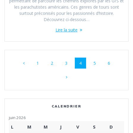
permettant de parcourir les chemins explorés par les GI’S et
les parachutistes américains. Ces genres de tours sont
surtout préconisés pour les passionnés d’histoire.
Découvrez ci-dessous…
Lire la suite
Navigation
Page
Page
Page
Page
Page
Page
1
2
3
4
5
6
au
sein
des
articles
CALENDRIER
juin 2026
L
M
M
J
V
S
D