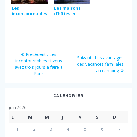
Les
Les maisons
incontournables
d’hôtes en
si vous avez trois
Normandie : une
jours a faire a
expérience
Paris
unique alliant
convivialité et
élégance
Navigation
Article
Précédent :
Les
Article
Suivant :
Les avantages
de
précédent
incontournables si vous
suivant
des vacances familiales
:
avez trois jours a faire a
:
au camping
l’article
Paris
CALENDRIER
juin 2026
L
M
M
J
V
S
D
1
2
3
4
5
6
7