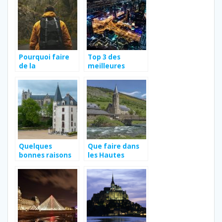
Pourquoi faire
Top 3 des
de la
meilleures
randonnée?
activités à faire
à Dubaï
Quelques
Que faire dans
bonnes raisons
les Hautes
de visiter
Pyrenees ?
Nantes