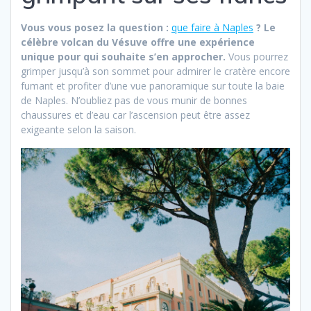
Vous vous posez la question :
que faire à Naples
? Le
célèbre volcan du Vésuve offre une expérience
unique pour qui souhaite s’en approcher.
Vous pourrez
grimper jusqu’à son sommet pour admirer le cratère encore
fumant et profiter d’une vue panoramique sur toute la baie
de Naples. N’oubliez pas de vous munir de bonnes
chaussures et d’eau car l’ascension peut être assez
exigeante selon la saison.