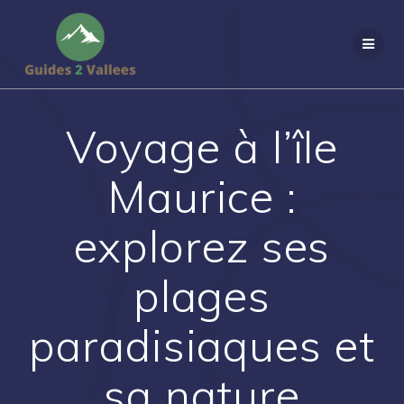
Passer
au
contenu
Voyage à l’île
Maurice :
explorez ses
plages
paradisiaques et
sa nature