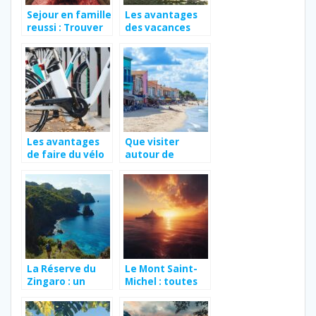
Sejour en famille
Les avantages
reussi : Trouver
des vacances
l’hotel parfait
familiales au
pour petits et
camping
grands
Les avantages
Que visiter
de faire du vélo
autour de
électrique en
Valras-plage ?
Normandie pour
Les sentiers
explorer les
secrets du
trésors côtiers
massif de la
Clape
La Réserve du
Le Mont Saint-
Zingaro : un
Michel : toutes
sanctuaire pour
les infos a
la biodiversité
connaitre sur sa