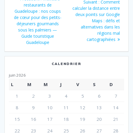
Article
Suivant :
Comment
touristique
de
précédent
restaurants de
Guadeloupe
suivant
calculer la distance entre
:
Guadeloupe : nos coups
:
deux points sur Google
l’article
de cœur pour des petits-
Maps : défis et
déjeuners gourmands
alternatives dans les
sous les palmiers —
régions mal
Guide touristique
cartographiées
Guadeloupe
CALENDRIER
juin 2026
L
M
M
J
V
S
D
1
2
3
4
5
6
7
8
9
10
11
12
13
14
15
16
17
18
19
20
21
22
23
24
25
26
27
28