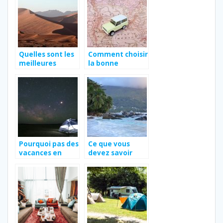
Quelles sont les
Comment choisir
meilleures
la bonne
destinations en
destination
Afrique ?
touristique pour
son voyage ?
Pourquoi pas des
Ce que vous
vacances en
devez savoir
Vendée ?
lorsque vous
voyagez aux
Seychelles